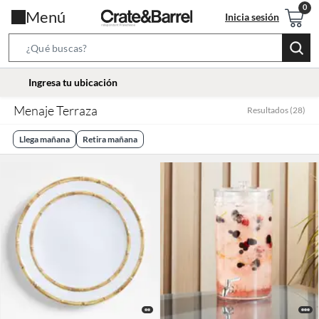
Menú
Inicia sesión
Search
Bar
location-
Ingresa tu ubicación
icon
Menaje Terraza
Resultados
(
28
)
Llega mañana
Retira mañana