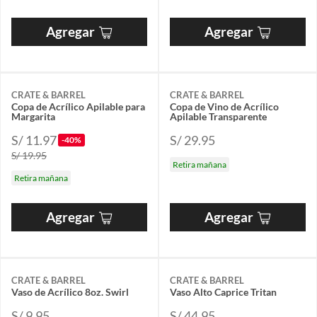
Agregar
Agregar
CRATE & BARREL
CRATE & BARREL
Copa de Acrílico Apilable para
Copa de Vino de Acrílico
Margarita
Apilable Transparente
S/ 11.97
S/ 29.95
-40%
S/ 19.95
Retira mañana
Retira mañana
Agregar
Agregar
CRATE & BARREL
CRATE & BARREL
Vaso de Acrílico 8oz. Swirl
Vaso Alto Caprice Tritan
S/ 9.95
S/ 44.95