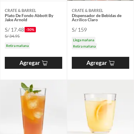
CRATE & BARREL
CRATE & BARREL
Plato De Fondo Abbott By
Dispensador de Bebidas de
Jake Arnold
Acrílico Claro
S/ 17.48
S/ 159
-50%
S/ 34.95
Llega mañana
Retira mañana
Retira mañana
Agregar
Agregar