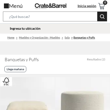
Menú
Inicia sesión
Search
Bar
location-
Ingresa tu ubicación
icon
Home
Muebles y Organización - Muebles
Sala
Banquetas y Puffs
Banquetas y Puffs
Resultados
(
2
)
Llega mañana