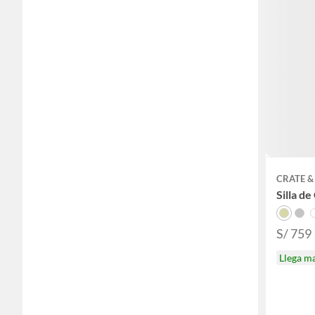
CRATE &
Silla d
S/ 759
Llega m