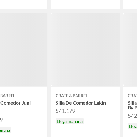
 BARREL
CRATE & BARREL
CRAT
e Comedor Juni
Silla De Comedor Lakin
Sill
By 
S/ 1,179
S/ 
99
Llega mañana
Lle
añana