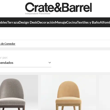
bles
Terraza
Design Desk
Decoración
Menaje
Cocina
Textiles y Baño
Alfom
as de Comedor
r por
:
endados