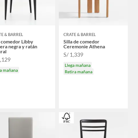
E & BARREL
CRATE & BARREL
a comedor Libby
Silla de comedor
ra negra y ratán
Ceremonie Athena
ral
S/ 1,339
1,129
Llega mañana
ga mañana
Retira mañana