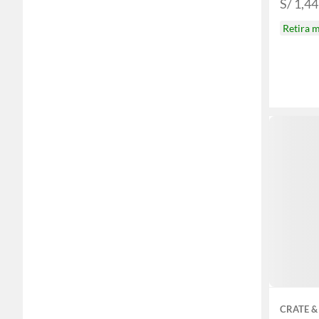
S/ 1,4
Retira 
CRATE &