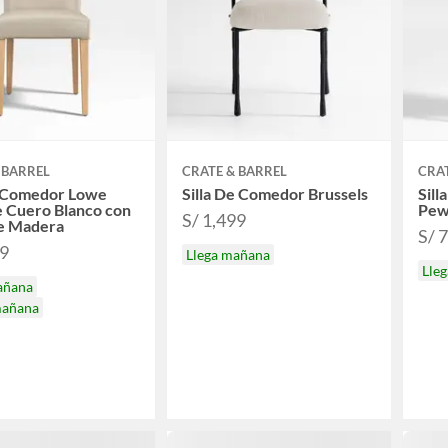
 BARREL
CRATE & BARREL
CRAT
e Comedor Lowe
Silla De Comedor Brussels
Sil
 Cuero Blanco con
Pew
S/ 1,499
de Madera
S/ 
29
Llega mañana
Lle
añana
mañana