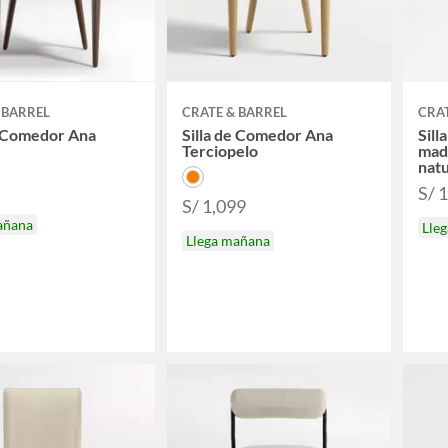
 BARREL
CRATE & BARREL
CRAT
e Comedor Ana
Silla de Comedor Ana
Sill
Terciopelo
made
natu
S/ 
S/ 1,099
añana
Lle
Llega mañana