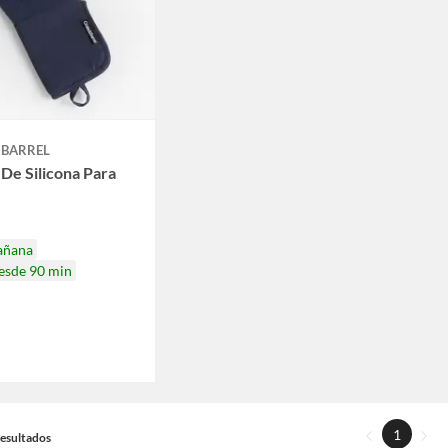
 BARREL
De Silicona Para
añana
desde 90 min
1
 Resultados