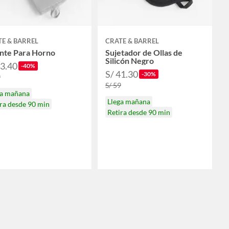
E & BARREL
CRATE & BARREL
nte Para Horno
Sujetador de Ollas de
Silicón Negro
53.40
-40%
S/ 41.30
-30%
9
S/ 59
ga mañana
Llega mañana
ra desde 90 min
Retira desde 90 min