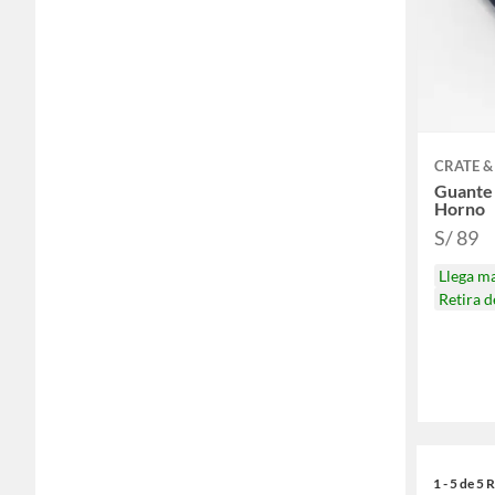
CRATE &
Guante 
Horno
S/ 89
Llega m
Retira 
1 - 5 de 5