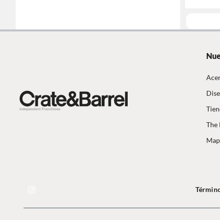
Nue
Acer
Dise
Tien
The 
Mapa
Término