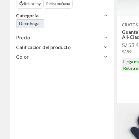
Retira hoy
Retira mañana
Categoría
Decohogar
CRATE &
Guante
All-Cla
Precio
S/ 53.
Calificación del producto
S/ 89
Color
Llega m
Retira 