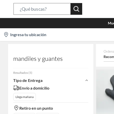
Search
Bar
Mue
location-
Ingresa tu ubicación
icon
Ordena
Recom
mandiles y guantes
Resultados
(
5
)
Tipo de Entrega
Envío a domicilio
Llega mañana
Retiro en un punto