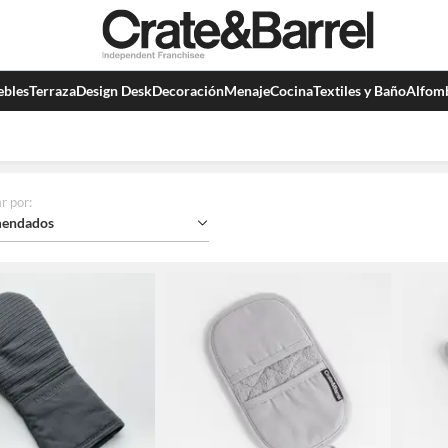
bles
Terraza
Design Desk
Decoración
Menaje
Cocina
Textiles y Baño
Alfom
r por
:
endados