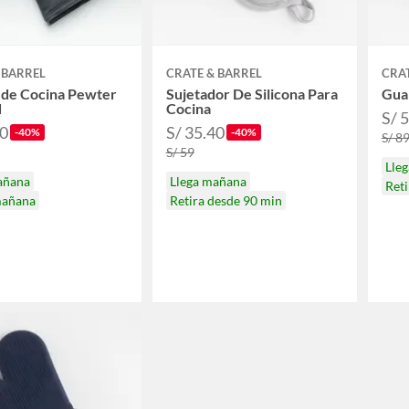
 BARREL
CRATE & BARREL
CRAT
 de Cocina Pewter
Sujetador De Silicona Para
Gua
d
Cocina
S/ 
40
S/ 35.40
-40%
-40%
S/ 8
S/ 59
Lle
añana
Llega mañana
Reti
mañana
Retira desde 90 min