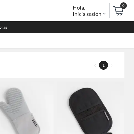
0
Hola
,
Inicia sesión
bras
1