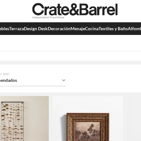
bles
Terraza
Design Desk
Decoración
Menaje
Cocina
Textiles y Baño
Alfom
r por
:
endados