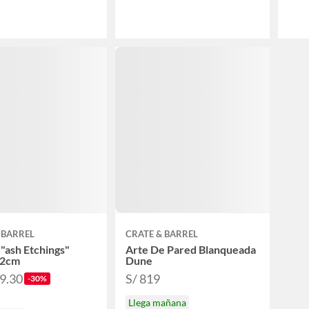
 BARREL
CRATE & BARREL
"ash Etchings"
Arte De Pared Blanqueada
32cm
Dune
19.30
S/ 819
-30%
Llega mañana