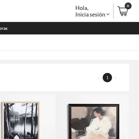
0
Hola
,
Inicia sesión
bras
1