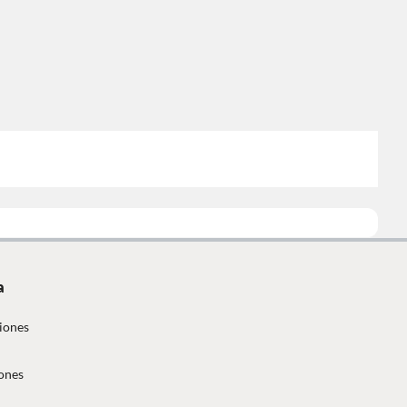
a
iones
ones