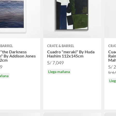
 BARREL
CRATE & BARREL
CRAT
 "the Darkness
Cuadro "meraki" By Huda
Cua
" By Addison Jones
Hashim 112x145cm
Rain
52cm
Mah
S/ 7,049
99
S/ 
Llega mañana
S/ 6
añana
Lle