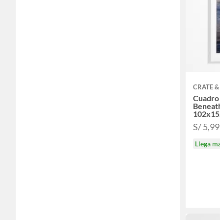
CRATE &
Cuadro
Beneath
102x1
S/ 5,9
Llega m