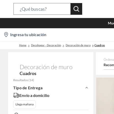
Search
Bar
Mue
location-
Ingresa tu ubicación
icon
Home
Decohogar - Decoración
Decoración de muro
Cuadros
Ordena
Recom
Decoración de muro
Cuadros
Resultados
(
14
)
Tipo de Entrega
Envío a domicilio
Llega mañana