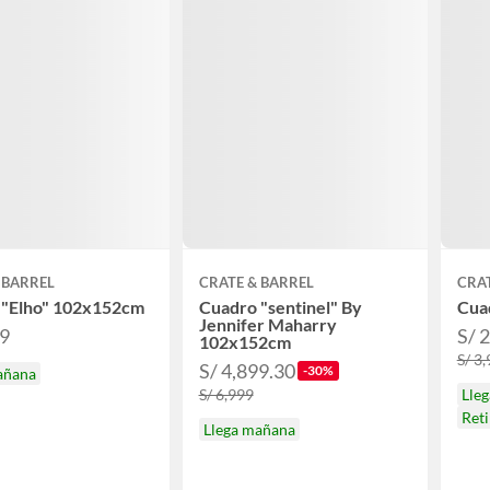
 BARREL
CRATE & BARREL
CRAT
 "Elho" 102x152cm
Cuadro "sentinel" By
Cua
Jennifer Maharry
99
S/ 
102x152cm
S/ 3
S/ 4,899.30
-30%
añana
S/ 6,999
Lle
Ret
Llega mañana