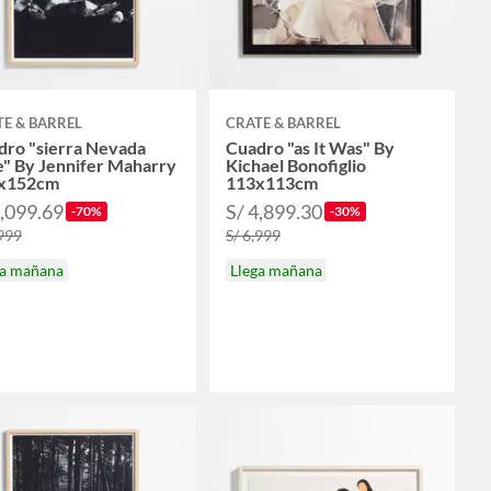
E & BARREL
CRATE & BARREL
dro "sierra Nevada
Cuadro "as It Was" By
e" By Jennifer Maharry
Kichael Bonofiglio
x152cm
113x113cm
2,099.69
S/ 4,899.30
-70%
-30%
,999
S/ 6,999
ga mañana
Llega mañana