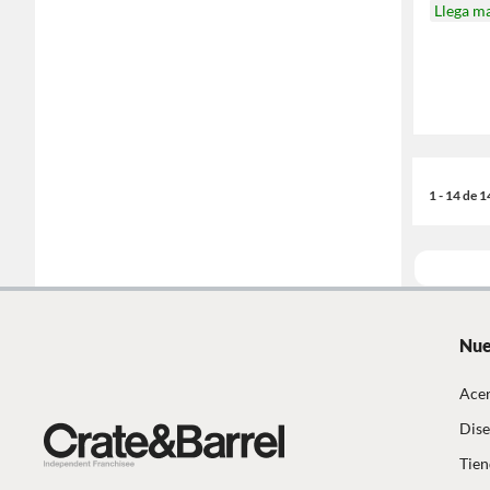
Llega m
1 - 14 de 
Nue
Acer
Dise
Tien