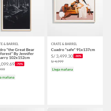
E & BARREL
CRATE & BARREL
dro "the Great Bear
Cuadro "safe" 91x137cm
forest" By Jennifer
S/ 3,499.30
-30%
arry 102x152cm
S/ 4,999
2,099.69
-70%
,999
Llega mañana
ga mañana