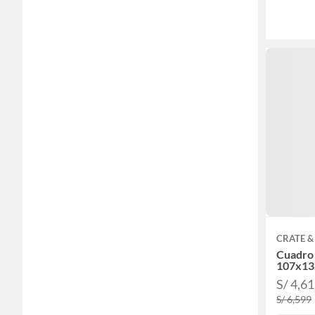
CRATE &
Cuadro 
107x1
S/ 4,6
S/ 6,599