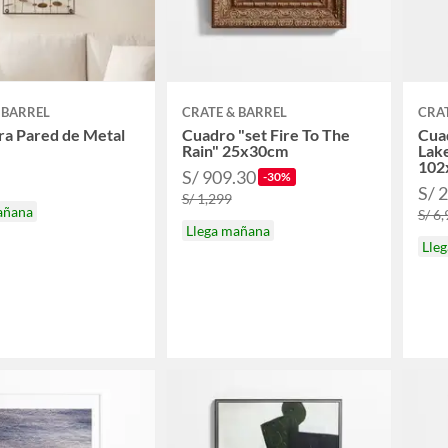
 BARREL
CRATE & BARREL
CRAT
ra Pared de Metal
Cuadro "set Fire To The
Cua
Rain" 25x30cm
Lak
102
S/ 909.30
-30%
S/ 
S/ 1,299
añana
S/ 6
Llega mañana
Lle