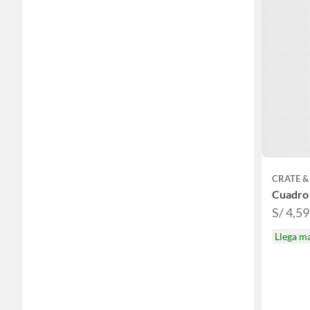
CRATE &
Cuadro
S/ 4,5
Llega m