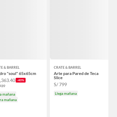
E & BARREL
CRATE & BARREL
dro "soul" 65x65cm
Arte para Pared de Teca
Slice
2,363.40
-40%
S/ 799
,939
Llega mañana
ga mañana
ira mañana