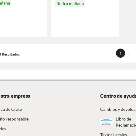
añana
Retira mañana
1
14 Resultados
stra empresa
Centro de ayud
ca de Crate
Cambios y devoluc
ño responsable
Libro de
Reclamaci
das
Textos Legales