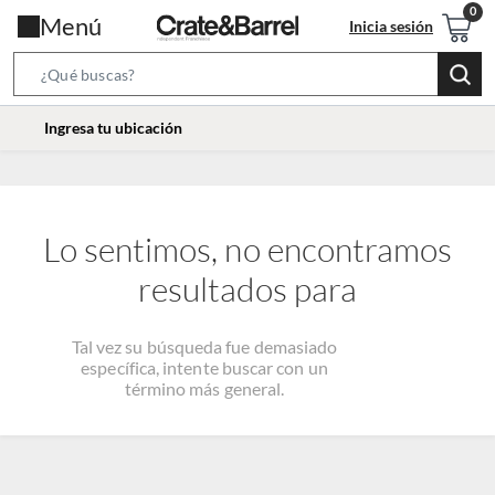
Menú
Inicia sesión
Search
Bar
location-
Ingresa tu ubicación
icon
Lo sentimos, no encontramos
resultados para
Tal vez su búsqueda fue demasiado
específica, intente buscar con un
término más general.