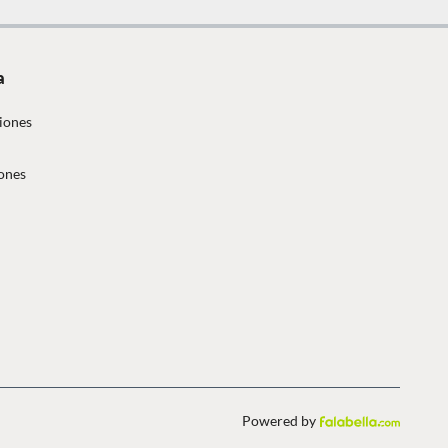
a
iones
ones
Powered by