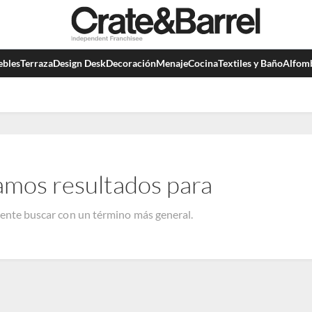
bles
Terraza
Design Desk
Decoración
Menaje
Cocina
Textiles y Baño
Alfom
amos resultados para
tente buscar con un término más general.