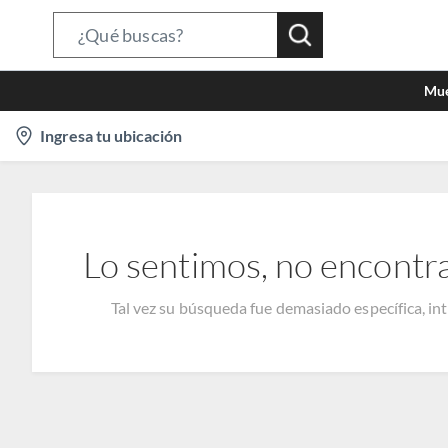
Search
Bar
Mue
location-
Ingresa tu ubicación
icon
Lo sentimos, no encontr
Tal vez su búsqueda fue demasiado específica, in