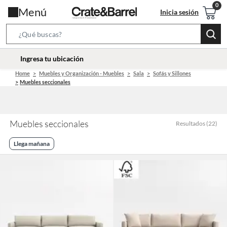
Menú
Inicia sesión
Search
Bar
location-
Ingresa tu ubicación
icon
Home
Muebles y Organización - Muebles
Sala
Sofás y Sillones
Muebles seccionales
Muebles seccionales
Resultados
(
22
)
Llega mañana