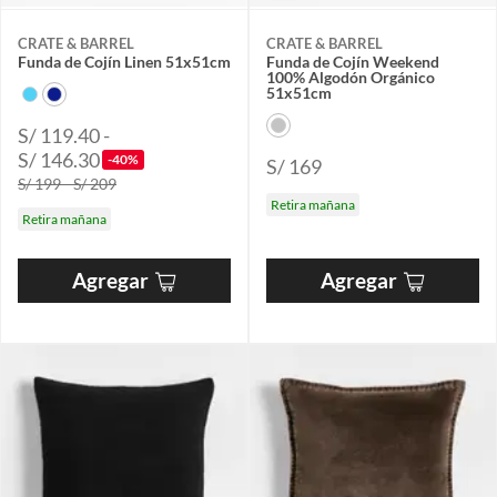
CRATE & BARREL
CRATE & BARREL
Funda de Cojín Linen 51x51cm
Funda de Cojín Weekend
100% Algodón Orgánico
51x51cm
S/ 119.40 -
S/ 146.30
-40%
S/ 169
S/ 199 - S/ 209
Retira mañana
Retira mañana
Agregar
Agregar