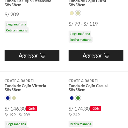
Funda De Cojín Oceanside
Funda de Cojín Burnt
58x58cm
58x58cm
S/ 209
S/ 79 - S/ 119
Llega mañana
Retira mañana
Llega mañana
Retira mañana
Agregar
Agregar
CRATE & BARREL
CRATE & BARREL
Funda de Cojín Vittoria
Funda de Cojín Casual
58x58cm
58x58cm
S/ 146.30
S/ 174.30
-26%
-30%
S/ 199 - S/ 209
S/ 249
Llega mañana
Retira mañana