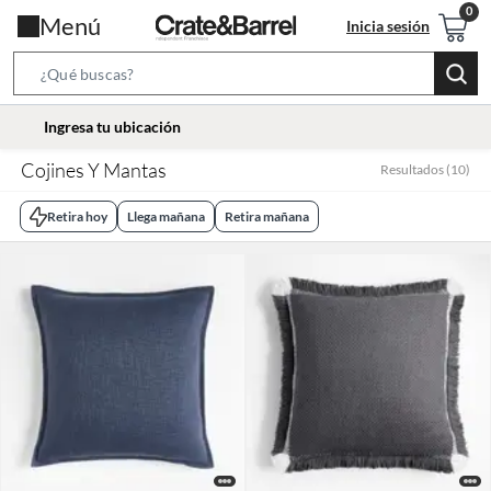
Menú
Inicia sesión
Search
Bar
location-
Ingresa tu ubicación
icon
Cojines Y Mantas
Resultados
(
10
)
Retira hoy
Llega mañana
Retira mañana