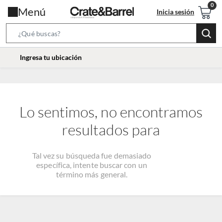
Menú
Inicia sesión
Search
Bar
location-
Ingresa tu ubicación
icon
Lo sentimos, no encontramos
resultados para
Tal vez su búsqueda fue demasiado
específica, intente buscar con un
término más general.